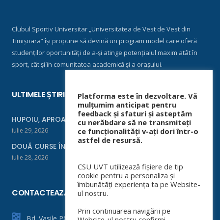
Clubul Sportiv Universitar „Universitatea de Vest de Vest din
Timișoara” își propune să devină un program model care oferă
studenților oportunități de a-și atinge potențialul maxim atât în
sport, cât și în comunitatea academică și a orașului.
ULTIMELE ȘTIRI
Platforma este în dezvoltare. Vă
mulțumim anticipat pentru
feedback și sfaturi și asteptăm
HUPOIU, APROAPE DE FINALĂ LA ORADEA
cu nerăbdare să ne transmiteți
iulie 29, 2026
ce funcționalități v-ați dori într-o
astfel de resursă.
DOUĂ CURSE ÎNTR-UN WEEKEND
iulie 28, 2026
CSU UVT utilizează fișiere de tip
cookie pentru a personaliza și
îmbunătăți experiența ta pe Website-
CONTACTEAZĂ-NE
ul nostru.
Prin continuarea navigării pe
Bd. Vasile Pârvan nr. 4
Website-ul nostru confirmi