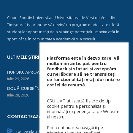
Clubul Sportiv Universitar „Universitatea de Vest de Vest din
Timișoara” își propune să devină un program model care oferă
studenților oportunități de a-și atinge potențialul maxim atât în
sport, cât și în comunitatea academică și a orașului.
ULTIMELE ȘTIRI
Platforma este în dezvoltare. Vă
mulțumim anticipat pentru
feedback și sfaturi și asteptăm
HUPOIU, APROAPE DE FINALĂ LA ORADEA
cu nerăbdare să ne transmiteți
iulie 29, 2026
ce funcționalități v-ați dori într-o
astfel de resursă.
DOUĂ CURSE ÎNTR-UN WEEKEND
iulie 28, 2026
CSU UVT utilizează fișiere de tip
cookie pentru a personaliza și
îmbunătăți experiența ta pe Website-
CONTACTEAZĂ-NE
ul nostru.
Prin continuarea navigării pe
Bd. Vasile Pârvan nr. 4
Website-ul nostru confirmi