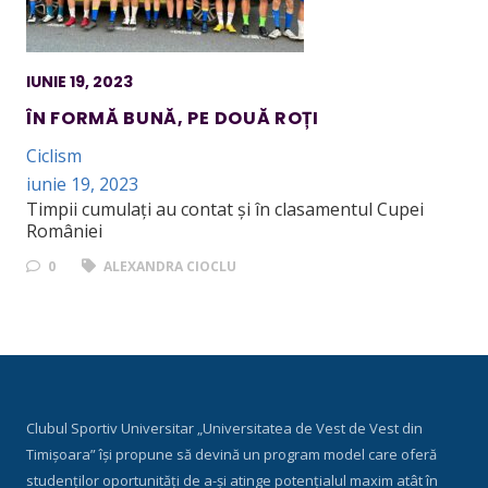
IUNIE 19, 2023
ÎN FORMĂ BUNĂ, PE DOUĂ ROȚI
Ciclism
iunie 19, 2023
Timpii cumulați au contat și în clasamentul Cupei
României
0
ALEXANDRA CIOCLU
Clubul Sportiv Universitar „Universitatea de Vest de Vest din
Timișoara” își propune să devină un program model care oferă
studenților oportunități de a-și atinge potențialul maxim atât în