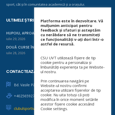
sport, cât și în comunitatea academică și a orașului.
ULTIMELE ȘTIRI
Platforma este în dezvoltare. Vă
mulțumim anticipat pentru
feedback și sfaturi și asteptăm
HUPOIU, APROAPE DE FINALĂ LA ORADEA
cu nerăbdare să ne transmiteți
iulie 29, 2026
ce funcționalități v-ați dori într-o
astfel de resursă.
DOUĂ CURSE ÎNTR-UN WEEKEND
iulie 28, 2026
CSU UVT utilizează fișiere de tip
cookie pentru a personaliza și
îmbunătăți experiența ta pe Website-
CONTACTEAZĂ-NE
ul nostru.
Prin continuarea navigării pe
Bd. Vasile Pârvan nr. 4
Website-ul nostru confirmi
acceptarea utilizarii fișierelor de tip
cookie. Nu uita totuși că poți
+40256592760
modifica în orice moment setările
acestor fișiere cookie accesând
clubulsportiv@e-uvt.ro
Cookie settings.