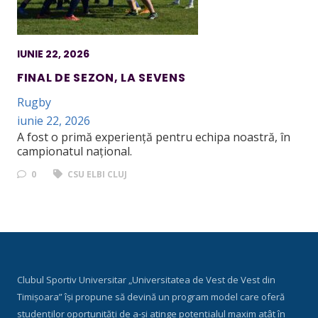
IUNIE 22, 2026
FINAL DE SEZON, LA SEVENS
Rugby
iunie 22, 2026
A fost o primă experiență pentru echipa noastră, în
campionatul național.
0
CSU ELBI CLUJ
Clubul Sportiv Universitar „Universitatea de Vest de Vest din
Timișoara” își propune să devină un program model care oferă
studenților oportunități de a-și atinge potențialul maxim atât în