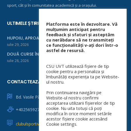
sport, cât și în comunitatea academică și a orașului.
ULTIMELE ȘTIRI
Platforma este în dezvoltare. Vă
mulțumim anticipat pentru
feedback și sfaturi și asteptăm
HUPOIU, APROAPE DE FINALĂ LA ORADEA
cu nerăbdare să ne transmiteți
iulie 29, 2026
ce funcționalități v-ați dori într-o
astfel de resursă.
DOUĂ CURSE ÎNTR-UN WEEKEND
iulie 28, 2026
CSU UVT utilizează fișiere de tip
cookie pentru a personaliza și
îmbunătăți experiența ta pe Website-
CONTACTEAZĂ-NE
ul nostru.
Prin continuarea navigării pe
Bd. Vasile Pârvan nr. 4
Website-ul nostru confirmi
acceptarea utilizarii fișierelor de tip
cookie. Nu uita totuși că poți
+40256592760
modifica în orice moment setările
acestor fișiere cookie accesând
clubulsportiv@e-uvt.ro
Cookie settings.