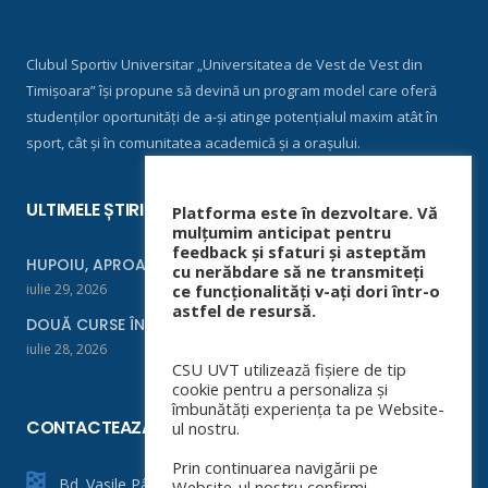
Clubul Sportiv Universitar „Universitatea de Vest de Vest din
Timișoara” își propune să devină un program model care oferă
studenților oportunități de a-și atinge potențialul maxim atât în
sport, cât și în comunitatea academică și a orașului.
ULTIMELE ȘTIRI
Platforma este în dezvoltare. Vă
mulțumim anticipat pentru
feedback și sfaturi și asteptăm
HUPOIU, APROAPE DE FINALĂ LA ORADEA
cu nerăbdare să ne transmiteți
iulie 29, 2026
ce funcționalități v-ați dori într-o
astfel de resursă.
DOUĂ CURSE ÎNTR-UN WEEKEND
iulie 28, 2026
CSU UVT utilizează fișiere de tip
cookie pentru a personaliza și
îmbunătăți experiența ta pe Website-
CONTACTEAZĂ-NE
ul nostru.
Prin continuarea navigării pe
Bd. Vasile Pârvan nr. 4
Website-ul nostru confirmi