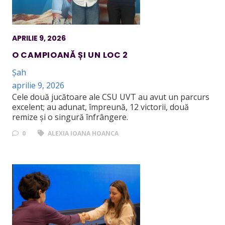
APRILIE 9, 2026
O CAMPIOANĂ ȘI UN LOC 2
Șah
aprilie 9, 2026
Cele două jucătoare ale CSU UVT au avut un parcurs
excelent; au adunat, împreună, 12 victorii, două
remize și o singură înfrângere.
0
ALEXIA IOANA HOANCA