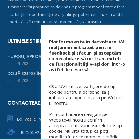
Timișoara” își propune să devină un program model care oferă
studenților oportunități de a-și atinge potențialul maxim atât în
sport, cât și în comunitatea academică și a orașului.
ULTIMELE ȘTIRI
Platforma este în dezvoltare. Vă
mulțumim anticipat pentru
feedback și sfaturi și asteptăm
HUPOIU, APROAPE DE FINALĂ LA ORADEA
cu nerăbdare să ne transmiteți
iulie 29, 2026
ce funcționalități v-ați dori într-o
astfel de resursă.
DOUĂ CURSE ÎNTR-UN WEEKEND
iulie 28, 2026
CSU UVT utilizează fișiere de tip
cookie pentru a personaliza și
îmbunătăți experiența ta pe Website-
CONTACTEAZĂ-NE
ul nostru.
Prin continuarea navigării pe
Bd. Vasile Pârvan nr. 4
Website-ul nostru confirmi
acceptarea utilizarii fișierelor de tip
cookie. Nu uita totuși că poți
+40256592760
modifica în orice moment setările