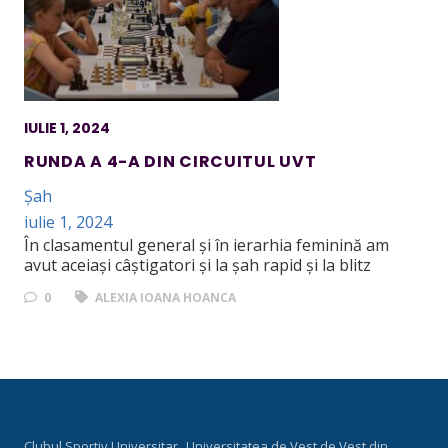
IULIE 1, 2024
RUNDA A 4-A DIN CIRCUITUL UVT
Șah
iulie 1, 2024
În clasamentul general și în ierarhia feminină am
avut aceiași câștigatori și la șah rapid și la blitz
0
ALEXIA IOANA HOANCA
Clubul Sportiv Universitar „Universitatea de Vest de Vest din