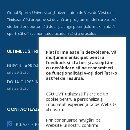
Clubul Sportiv Universitar „Universitatea de Vest de Vest din
Timișoara” își propune să devină un program model care oferă
studenților oportunități de a-și atinge potențialul maxim atât în
sport, cât și în comunitatea academică și a orașului.
ULTIMELE ȘTIRI
Platforma este în dezvoltare. Vă
mulțumim anticipat pentru
feedback și sfaturi și asteptăm
HUPOIU, APROAPE DE FINALĂ LA ORADEA
cu nerăbdare să ne transmiteți
iulie 29, 2026
ce funcționalități v-ați dori într-o
astfel de resursă.
DOUĂ CURSE ÎNTR-UN WEEKEND
iulie 28, 2026
CSU UVT utilizează fișiere de tip
cookie pentru a personaliza și
îmbunătăți experiența ta pe Website-
CONTACTEAZĂ-NE
ul nostru.
Prin continuarea navigării pe
Bd. Vasile Pârvan nr. 4
Website-ul nostru confirmi