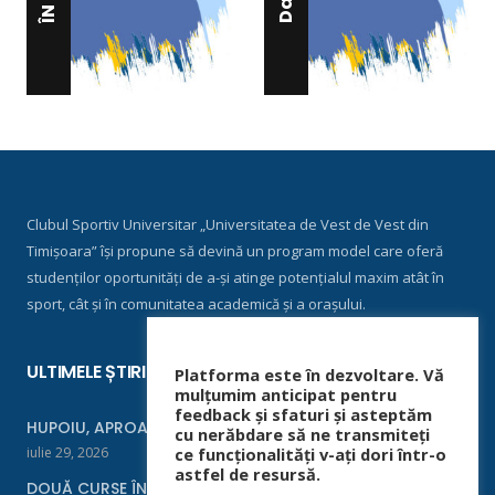
Clubul Sportiv Universitar „Universitatea de Vest de Vest din
Timișoara” își propune să devină un program model care oferă
studenților oportunități de a-și atinge potențialul maxim atât în
sport, cât și în comunitatea academică și a orașului.
ULTIMELE ȘTIRI
Platforma este în dezvoltare. Vă
mulțumim anticipat pentru
feedback și sfaturi și asteptăm
HUPOIU, APROAPE DE FINALĂ LA ORADEA
cu nerăbdare să ne transmiteți
iulie 29, 2026
ce funcționalități v-ați dori într-o
astfel de resursă.
DOUĂ CURSE ÎNTR-UN WEEKEND