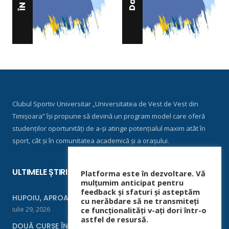
Clubul Sportiv Universitar „Universitatea de Vest de Vest din
Timișoara” își propune să devină un program model care oferă
studenților oportunități de a-și atinge potențialul maxim atât în
sport, cât și în comunitatea academică și a orașului.
ULTIMELE ȘTIRI
Platforma este în dezvoltare. Vă
mulțumim anticipat pentru
feedback și sfaturi și asteptăm
HUPOIU, APROAPE DE FINALĂ LA ORADEA
cu nerăbdare să ne transmiteți
iulie 29, 2026
ce funcționalități v-ați dori într-o
astfel de resursă.
DOUĂ CURSE ÎNTR-UN WEEKEND