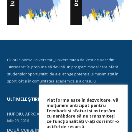
Clubul Sportiv Universitar „Universitatea de Vest de Vest din
Timișoara” își propune să devină un program model care oferă
studenților oportunități de a-și atinge potențialul maxim atât în
sport, cât și în comunitatea academică și a orașului.
ULTIMELE ȘTIRI
Platforma este în dezvoltare. Vă
mulțumim anticipat pentru
feedback și sfaturi și asteptăm
HUPOIU, APROAPE DE FINALĂ LA ORADEA
cu nerăbdare să ne transmiteți
iulie 29, 2026
ce funcționalități v-ați dori într-o
astfel de resursă.
DOUĂ CURSE ÎNTR-UN WEEKEND