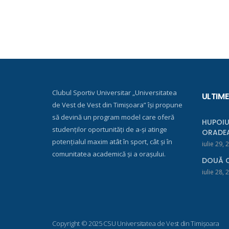
Clubul Sportiv Universitar „Universitatea
ULTIME
de Vest de Vest din Timișoara” își propune
să devină un program model care oferă
HUPOIU
studenților oportunități de a-și atinge
ORADE
potențialul maxim atât în sport, cât și în
iulie 29, 
comunitatea academică și a orașului.
DOUĂ C
iulie 28, 
Copyright © 2025 CSU Universitatea de Vest din Timișoara