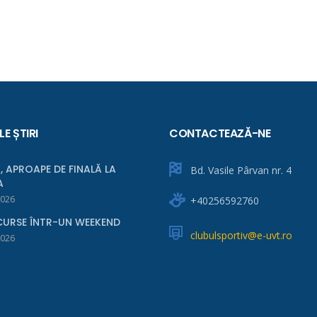
LE ȘTIRI
CONTACTEAZĂ-NE
, APROAPE DE FINALĂ LA
Bd. Vasile Pârvan nr. 4
A
2026
+40256592760
URSE ÎNTR-UN WEEKEND
clubulsportiv@e-uvt.ro
2026