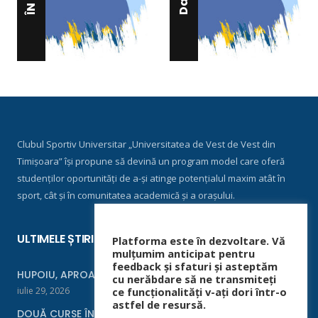
Clubul Sportiv Universitar „Universitatea de Vest de Vest din
Timișoara” își propune să devină un program model care oferă
studenților oportunități de a-și atinge potențialul maxim atât în
sport, cât și în comunitatea academică și a orașului.
ULTIMELE ȘTIRI
Platforma este în dezvoltare. Vă
mulțumim anticipat pentru
feedback și sfaturi și asteptăm
HUPOIU, APROAPE DE FINALĂ LA ORADEA
cu nerăbdare să ne transmiteți
iulie 29, 2026
ce funcționalități v-ați dori într-o
astfel de resursă.
DOUĂ CURSE ÎNTR-UN WEEKEND