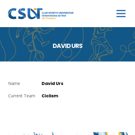
DAVID URS
Name
David Urs
Current Team
Ciclism