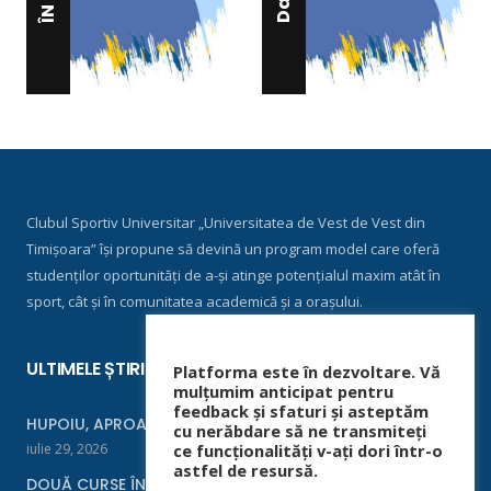
Clubul Sportiv Universitar „Universitatea de Vest de Vest din
Timișoara” își propune să devină un program model care oferă
studenților oportunități de a-și atinge potențialul maxim atât în
sport, cât și în comunitatea academică și a orașului.
ULTIMELE ȘTIRI
Platforma este în dezvoltare. Vă
mulțumim anticipat pentru
feedback și sfaturi și asteptăm
HUPOIU, APROAPE DE FINALĂ LA ORADEA
cu nerăbdare să ne transmiteți
iulie 29, 2026
ce funcționalități v-ați dori într-o
astfel de resursă.
DOUĂ CURSE ÎNTR-UN WEEKEND