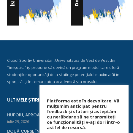
Clubul Sportiv Universitar „Universitatea de Vest de Vest din
Timișoara” își propune să devină un program model care oferă
studenților oportunități de a-și atinge potențialul maxim atât în
sport, cât și în comunitatea academică și a orașului.
ULTIMELE ȘTIRI
Platforma este în dezvoltare. Vă
mulțumim anticipat pentru
feedback și sfaturi și asteptăm
HUPOIU, APROAPE DE FINALĂ LA ORADEA
cu nerăbdare să ne transmiteți
iulie 29, 2026
ce funcționalități v-ați dori într-o
astfel de resursă.
DOUĂ CURSE ÎNTR-UN WEEKEND