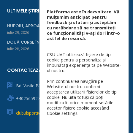
ULTIMELE ȘTIRI
Platforma este în dezvoltare. Vă
mulțumim anticipat pentru
feedback și sfaturi și asteptăm
HUPOIU, APROAPE DE FINALĂ LA ORADEA
cu nerăbdare să ne transmiteți
iulie 29, 2026
ce funcționalități v-ați dori într-o
astfel de resursă.
DOUĂ CURSE ÎNTR-UN WEEKEND
iulie 28, 2026
CSU UVT utilizează fișiere de tip
cookie pentru a personaliza și
îmbunătăți experiența ta pe Website-
CONTACTEAZĂ-NE
ul nostru.
Prin continuarea navigării pe
Bd. Vasile Pârvan nr. 4
Website-ul nostru confirmi
acceptarea utilizarii fișierelor de tip
cookie. Nu uita totuși că poți
+40256592760
modifica în orice moment setările
acestor fișiere cookie accesând
clubulsportiv@e-uvt.ro
Cookie settings.