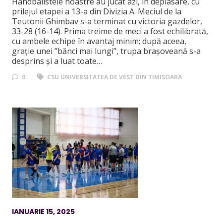
Handbalistele noastre au jucat azi, în deplasare, cu
prilejul etapei a 13-a din Divizia A. Meciul de la
Teutonii Ghimbav s-a terminat cu victoria gazdelor,
33-28 (16-14). Prima treime de meci a fost echilibrată,
cu ambele echipe în avantaj minim; după aceea,
grație unei ”bănci mai lungi”, trupa brașoveană s-a
desprins și a luat toate…
0
CSU UNIVERSITATEA DE VEST DIN TIMISOARA
IANUARIE 15, 2025