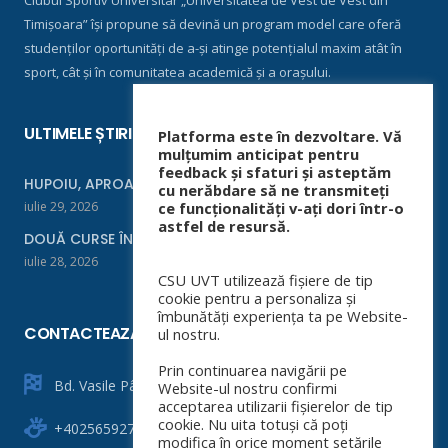
Clubul Sportiv Universitar „Universitatea de Vest de Vest din
Timișoara” își propune să devină un program model care oferă
studenților oportunități de a-și atinge potențialul maxim atât în
sport, cât și în comunitatea academică și a orașului.
ULTIMELE ȘTIRI
Platforma este în dezvoltare. Vă
mulțumim anticipat pentru
feedback și sfaturi și asteptăm
HUPOIU, APROAPE DE FINALĂ LA ORADEA
cu nerăbdare să ne transmiteți
iulie 29, 2026
ce funcționalități v-ați dori într-o
astfel de resursă.
DOUĂ CURSE ÎNTR-UN WEEKEND
iulie 28, 2026
CSU UVT utilizează fișiere de tip
cookie pentru a personaliza și
îmbunătăți experiența ta pe Website-
CONTACTEAZĂ-NE
ul nostru.
Prin continuarea navigării pe
Bd. Vasile Pârvan nr. 4
Website-ul nostru confirmi
acceptarea utilizarii fișierelor de tip
cookie. Nu uita totuși că poți
+40256592760
modifica în orice moment setările