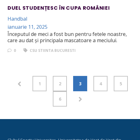
DUEL STUDENȚESC ÎN CUPA ROMÂNIEI
Handbal
ianuarie 11, 2025
Începutul de meci a fost bun pentru fetele noastre,
care au dat și principala mascatoare a meciului.
0
CSU STIINTA BUCURESTI
1
2
3
4
5
6