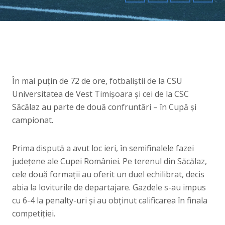
În mai puțin de 72 de ore, fotbaliștii de la CSU
Universitatea de Vest Timișoara și cei de la CSC
Săcălaz au parte de două confruntări – în Cupă și
campionat.
Prima dispută a avut loc ieri, în semifinalele fazei
județene ale Cupei României. Pe terenul din Săcălaz,
cele două formații au oferit un duel echilibrat, decis
abia la loviturile de departajare. Gazdele s-au impus
cu 6-4 la penalty-uri și au obținut calificarea în finala
competiției.