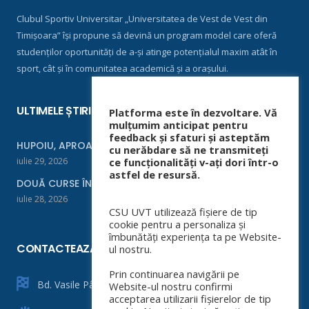
Clubul Sportiv Universitar „Universitatea de Vest de Vest din
Timișoara” își propune să devină un program model care oferă
studenților oportunități de a-și atinge potențialul maxim atât în
sport, cât și în comunitatea academică și a orașului.
ULTIMELE ȘTIRI
Platforma este în dezvoltare. Vă
mulțumim anticipat pentru
feedback și sfaturi și asteptăm
HUPOIU, APROAPE DE FINALĂ LA ORADEA
cu nerăbdare să ne transmiteți
iulie 29, 2026
ce funcționalități v-ați dori într-o
astfel de resursă.
DOUĂ CURSE ÎNTR-UN WEEKEND
iulie 28, 2026
CSU UVT utilizează fișiere de tip
cookie pentru a personaliza și
îmbunătăți experiența ta pe Website-
CONTACTEAZĂ-NE
ul nostru.
Prin continuarea navigării pe
Bd. Vasile Pârvan nr. 4
Website-ul nostru confirmi
acceptarea utilizarii fișierelor de tip