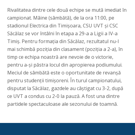
Rivalitatea dintre cele două echipe se mută imediat în
campionat. Mâine (sâmbătă), de la ora 11:00, pe
stadionul Electrica din Timișoara, CSU UVT și CSC
Săcălaz se vor întâlni în etapa a 29-a a Ligii a IV-a
Timiș. Pentru formația din Săcălaz, rezultatul nu-I
mai schimbă poziția din clasament (poziția a 2-a), în
timp ce echipa noastră are nevoie de o victorie,
pentru a-și păstra locul din apropierea podiumului.
Meciul de sâmbătă este o oportunitate de revanșă
pentru studenții timișoreni. În turul campionatului,
disputat la Săcălaz, gazdele au câștigat cu 3-2, după
ce UVT a condus cu 2-0 la pauză. A fost una dintre
partidele spectaculoase ale sezonului de toamnă.