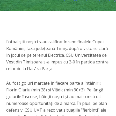
Fotbaliștii noștri s-au calificat în semifinalele Cupei
României, faza județeană Timiș, după o victorie clară
în jocul de pe terenul Electrica. CSU Universitatea de
Vest din Timișoara s-a impus cu 2-0 în partida contra
celor de la Flacăra Parța
Au fost goluri marcate în fiecare parte a întâlnirii;
Florin Olariu (min 28) și Vlădic (min 90+3). Pe lângă
golurile înscrise, băieții noștri și-au mai construit
numeroase oportunități de a marca. În plus, pe plan
defensiv, CSU UVT a rezolvat situațiile ”fierbinți” ale