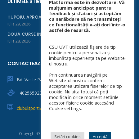
ULTIMELE ȘTIRI
Platforma este în dezvoltare. Vă
mulțumim anticipat pentru
feedback și sfaturi și asteptăm
HUPOIU, APROAPE DE FINALĂ LA ORADEA
cu nerăbdare să ne transmiteți
iulie 29, 2026
ce funcționalități v-ați dori într-o
astfel de resursă.
DOUĂ CURSE ÎNTR-UN WEEKEND
iulie 28, 2026
CSU UVT utilizează fișiere de tip
cookie pentru a personaliza și
îmbunătăți experiența ta pe Website-
CONTACTEAZĂ-NE
ul nostru.
Prin continuarea navigării pe
Bd. Vasile Pârvan nr. 4
Website-ul nostru confirmi
acceptarea utilizarii fișierelor de tip
cookie. Nu uita totuși că poți
+40256592760
modifica în orice moment setările
acestor fișiere cookie accesând
clubulsportiv@e-uvt.ro
Cookie settings.
Copyright © 2025 CSU Universitatea de Vest din Timișoara
Setări cookies
Acceptă