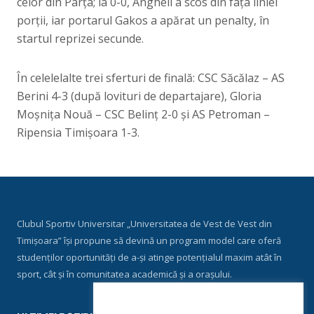
celor din Parța; la 0-0, Angheli a scos din fața liniei
porții, iar portarul Gakos a apărat un penalty, în
startul reprizei secunde.
În celelelalte trei sferturi de finală: CSC Săcălaz – AS
Berini 4-3 (după lovituri de departajare), Gloria
Moșnița Nouă – CSC Belinț 2-0 și AS Petroman –
Ripensia Timișoara 1-3.
Clubul Sportiv Universitar „Universitatea de Vest de Vest din
Timișoara” își propune să devină un program model care oferă
studenților oportunități de a-și atinge potențialul maxim atât în
sport, cât și în comunitatea academică și a orașului.