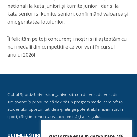
naționali la kata juniori și kumite juniori, dar și la
kata seniori și kumite seniori, confirmând valoarea și
omogenitatea lotulurilor.
Îi felicităm pe toți concurenții noștri și îi așteptăm cu
noi medalii din competițiile ce vor veni în cursul
anului 2026!
Clubul Sportiv Universitar „Universitatea de Vest de Vest din
Timișoara” își propune să devină un program model care oferă
studenților oportunități de a-și atinge potențialul maxim atât în
sport, cât și în comunitatea academică și a orașului.
ULTIMELE ȘTIRI
Platforma este în dezvoltare. Vă