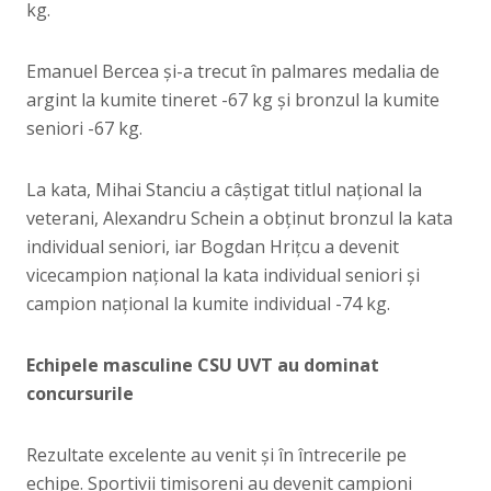
kg.
Emanuel Bercea și-a trecut în palmares medalia de
argint la kumite tineret -67 kg și bronzul la kumite
seniori -67 kg.
La kata, Mihai Stanciu a câștigat titlul național la
veterani, Alexandru Schein a obținut bronzul la kata
individual seniori, iar Bogdan Hrițcu a devenit
vicecampion național la kata individual seniori și
campion național la kumite individual -74 kg.
Echipele masculine CSU UVT au dominat
concursurile
Rezultate excelente au venit și în întrecerile pe
echipe. Sportivii timișoreni au devenit campioni