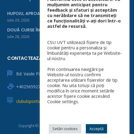
mulțumim anticipat pentru
feedback și sfaturi și asteptăm
HUPOIU, APROAPE DE FINALĂ LA ORADEA
cu nerăbdare să ne transmiteți
iulie 29, 2026
ce funcționalități v-ați dori într-o
astfel de resursă.
DOUĂ CURSE ÎNTR-UN WEEKEND
iulie 28, 2026
CSU UVT utilizează fișiere de tip
cookie pentru a personaliza și
îmbunătăți experiența ta pe Website-
CONTACTEAZĂ-NE
ul nostru.
Prin continuarea navigării pe
Bd. Vasile Pârvan nr. 4
Website-ul nostru confirmi
acceptarea utilizarii fișierelor de tip
cookie. Nu uita totuși că poți
+40256592760
modifica în orice moment setările
acestor fișiere cookie accesând
clubulsportiv@e-uvt.ro
Cookie settings.
Copyright © 2025 CSU Universitatea de Vest din Timișoara
Setări cookies
Acceptă