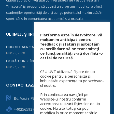
Clubul Sportiv Universitar „Universitatea de Vest de Vest din
Timișoara” își propune să devină un program model care oferă
studenților oportunități de a-și atinge potențialul maxim atât în
sport, cât și în comunitatea academică și a orașului.
ULTIMELE ȘTIRI
Platforma este în dezvoltare. Vă
mulțumim anticipat pentru
feedback și sfaturi și asteptăm
HUPOIU, APROAPE DE FINALĂ LA ORADEA
cu nerăbdare să ne transmiteți
iulie 29, 2026
ce funcționalități v-ați dori într-o
astfel de resursă.
DOUĂ CURSE ÎNTR-UN WEEKEND
iulie 28, 2026
CSU UVT utilizează fișiere de tip
cookie pentru a personaliza și
îmbunătăți experiența ta pe Website-
CONTACTEAZĂ-NE
ul nostru.
Prin continuarea navigării pe
Bd. Vasile Pârvan nr. 4
Website-ul nostru confirmi
acceptarea utilizarii fișierelor de tip
cookie. Nu uita totuși că poți
+40256592760
modifica în orice moment setările