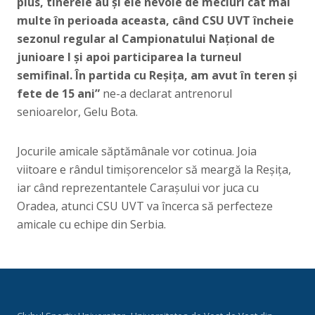
plus, tinerele au și ele nevoie de meciuri cât mai
multe în perioada aceasta, când CSU UVT încheie
sezonul regular al Campionatului Național de
junioare I și apoi participarea la turneul
semifinal. În partida cu Reșița, am avut în teren și
fete de 15 ani”
ne-a declarat antrenorul
senioarelor, Gelu Bota.
Jocurile amicale săptămânale vor cotinua. Joia
viitoare e rândul timișorencelor să meargă la Reșița,
iar când reprezentantele Carașului vor juca cu
Oradea, atunci CSU UVT va încerca să perfecteze
amicale cu echipe din Serbia.