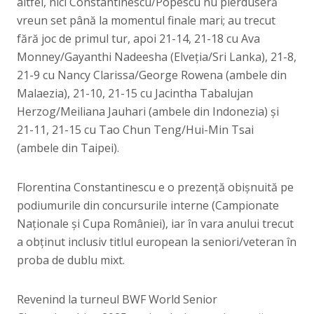
altfel, nici Constantinescu/Popescu nu pierduseră
vreun set până la momentul finale mari; au trecut
fără joc de primul tur, apoi 21-14, 21-18 cu Ava
Monney/Gayanthi Nadeesha (Elveția/Sri Lanka), 21-8,
21-9 cu Nancy Clarissa/George Rowena (ambele din
Malaezia), 21-10, 21-15 cu Jacintha Tabalujan
Herzog/Meiliana Jauhari (ambele din Indonezia) și
21-11, 21-15 cu Tao Chun Teng/Hui-Min Tsai
(ambele din Taipei).
Florentina Constantinescu e o prezență obișnuită pe
podiumurile din concursurile interne (Campionate
Naționale și Cupa României), iar în vara anului trecut
a obținut inclusiv titlul european la seniori/veteran în
proba de dublu mixt.
Revenind la turneul BWF World Senior