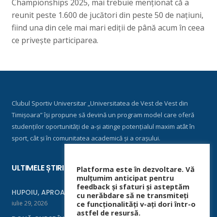
Championships 2025, mai trebuie menționat că a
reunit peste 1.600 de jucători din peste 50 de națiuni,
fiind una din cele mai mari ediții de până acum în ceea
ce privește participarea.
Clubul Sportiv Universitar „Universitatea de Vest de Vest din
Timișoara” își propune să devină un program model care oferă
studenților oportunități de a-și atinge potențialul maxim atât în
sport, cât și în comunitatea academică și a orașului.
ULTIMELE ȘTIRI
Platforma este în dezvoltare. Vă
mulțumim anticipat pentru
feedback și sfaturi și asteptăm
HUPOIU, APROAPE DE FINALĂ LA ORADEA
cu nerăbdare să ne transmiteți
iulie 29, 2026
ce funcționalități v-ați dori într-o
astfel de resursă.