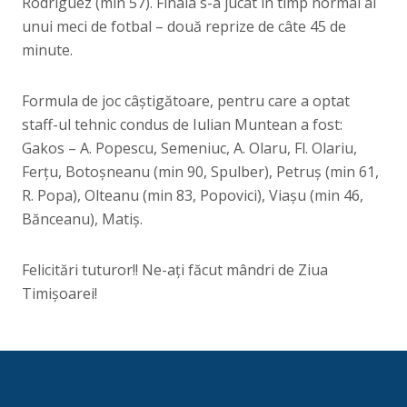
Rodriguez (min 57). Finala s-a jucat în timp normal al
unui meci de fotbal – două reprize de câte 45 de
minute.
Formula de joc câștigătoare, pentru care a optat
staff-ul tehnic condus de Iulian Muntean a fost:
Gakos – A. Popescu, Semeniuc, A. Olaru, Fl. Olariu,
Ferțu, Botoșneanu (min 90, Spulber), Petruș (min 61,
R. Popa), Olteanu (min 83, Popovici), Viașu (min 46,
Bănceanu), Matiș.
Felicitări tuturor!! Ne-ați făcut mândri de Ziua
Timișoarei!