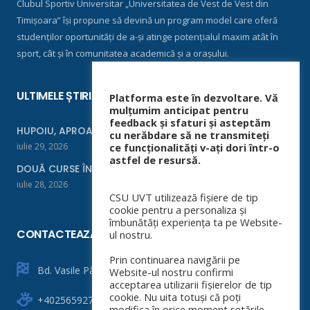
Clubul Sportiv Universitar „Universitatea de Vest de Vest din
Timișoara” își propune să devină un program model care oferă
studenților oportunități de a-și atinge potențialul maxim atât în
sport, cât și în comunitatea academică și a orașului.
ULTIMELE ȘTIRI
Platforma este în dezvoltare. Vă
mulțumim anticipat pentru
feedback și sfaturi și asteptăm
HUPOIU, APROAPE DE FINALĂ LA ORADEA
cu nerăbdare să ne transmiteți
iulie 29, 2026
ce funcționalități v-ați dori într-o
astfel de resursă.
DOUĂ CURSE ÎNTR-UN WEEKEND
iulie 28, 2026
CSU UVT utilizează fișiere de tip
cookie pentru a personaliza și
îmbunătăți experiența ta pe Website-
CONTACTEAZĂ-NE
ul nostru.
Prin continuarea navigării pe
Bd. Vasile Pârvan nr. 4
Website-ul nostru confirmi
acceptarea utilizarii fișierelor de tip
cookie. Nu uita totuși că poți
+40256592760
modifica în orice moment setările