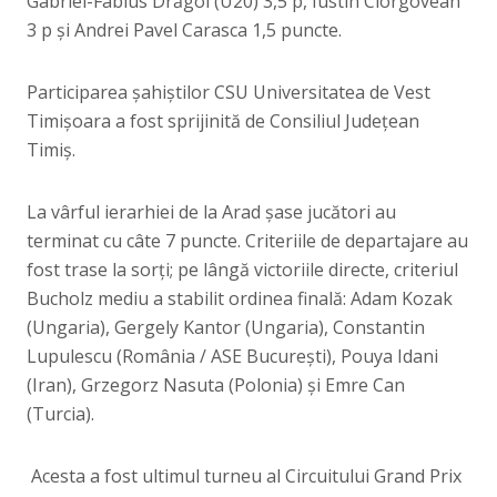
Gabriel-Fabius Drăgoi (U20) 3,5 p, Iustin Ciorgovean
3 p și Andrei Pavel Carasca 1,5 puncte.
Participarea șahiștilor CSU Universitatea de Vest
Timișoara a fost sprijinită de Consiliul Județean
Timiș.
La vârful ierarhiei de la Arad șase jucători au
terminat cu câte 7 puncte. Criteriile de departajare au
fost trase la sorți; pe lângă victoriile directe, criteriul
Bucholz mediu a stabilit ordinea finală: Adam Kozak
(Ungaria), Gergely Kantor (Ungaria), Constantin
Lupulescu (România / ASE București), Pouya Idani
(Iran), Grzegorz Nasuta (Polonia) și Emre Can
(Turcia).
Acesta a fost ultimul turneu al Circuitului Grand Prix