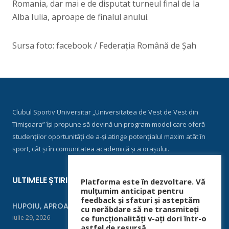
Romania, dar mai e de disputat turneul final de la
Alba Iulia, aproape de finalul anului.
Sursa foto: facebook / Federația Română de Șah
Clubul Sportiv Universitar „Universitatea de Vest de Vest din
Timișoara” își propune să devină un program model care oferă
studenților oportunități de a-și atinge potențialul maxim atât în
sport, cât și în comunitatea academică și a orașului.
ULTIMELE ȘTIRI
Platforma este în dezvoltare. Vă
mulțumim anticipat pentru
feedback și sfaturi și asteptăm
HUPOIU, APROAPE DE FINALĂ LA ORADEA
cu nerăbdare să ne transmiteți
iulie 29, 2026
ce funcționalități v-ați dori într-o
astfel de resursă.