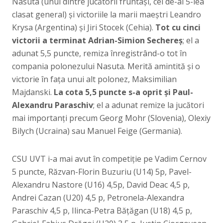
Nasuta (unul dintre jucătorii fruntași, cel de-al 5-lea
clasat general) și victoriile la marii maeștri Leandro
Krysa (Argentina) și Jiri Stocek (Cehia).
Tot cu cinci
victorii a terminat Adrian-Simion Sechereș
; el a
adunat 5,5 puncte, remiza înregistrând-o tot în
compania polonezului Nasuta. Merită amintită și o
victorie în fața unui alt polonez, Maksimilian
Majdanski.
La cota 5,5 puncte s-a oprit și Paul-
Alexandru
Paraschiv
; el a adunat remize la jucători
mai importanți precum Georg Mohr (Slovenia), Olexiy
Bilych (Ucraina) sau Manuel Feige (Germania).
CSU UVT i-a mai avut în competiție pe Vadim Cernov
5 puncte, Răzvan-Florin Buzuriu (U14) 5p, Pavel-
Alexandru Nastore (U16) 4,5p, David Deac 4,5 p,
Andrei Cazan (U20) 4,5 p, Petronela-Alexandra
Paraschiv 4,5 p, Ilinca-Petra Bățăgan (U18) 4,5 p,