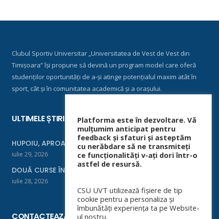
Clubul Sportiv Universitar „Universitatea de Vest de Vest din
Timișoara” își propune să devină un program model care oferă
studenților oportunități de a-și atinge potențialul maxim atât în
sport, cât și în comunitatea academică și a orașului.
ULTIMELE ȘTIRI
Platforma este în dezvoltare. Vă
mulțumim anticipat pentru
feedback și sfaturi și asteptăm
HUPOIU, APROAPE DE FINALĂ LA ORADEA
cu nerăbdare să ne transmiteți
iulie 29, 2026
ce funcționalități v-ați dori într-o
astfel de resursă.
DOUĂ CURSE ÎNTR-UN WEEKEND
iulie 28, 2026
CSU UVT utilizează fișiere de tip
cookie pentru a personaliza și
îmbunătăți experiența ta pe Website-
CONTACTEAZĂ-NE
ul nostru.