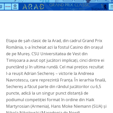
Etapa de șah clasic de la Arad, din cadrul Grand Prix
România, s-a încheiat azi la fostul Casino din orașul
de pe Mureș. CSU Universitatea de Vest din
Timișoara a avut opt jucători implicați, cinci dintre ei
punctând și în ultima rundă. Cel mai prețios rezultat
l-a reușit Adrian Sechereș – victorie la Andreea
Navrotescu, care reprezintă Franța. În ierarhia finală,
Sechereș a făcut parte din rândul jucătorilor cu 6,5
puncte, adică la un singur punct distanță de
podiumul competiției format în ordine din Haik
Martyrosian (Armenia), Hans Moke Niemann (SUA) și
Nikola Nikolovski (Macedonia de Nord).