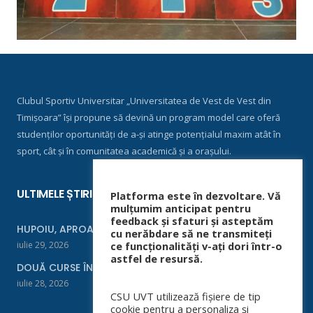
Clubul Sportiv Universitar „Universitatea de Vest de Vest din
Timișoara” își propune să devină un program model care oferă
studenților oportunități de a-și atinge potențialul maxim atât în
sport, cât și în comunitatea academică și a orașului.
ULTIMELE ȘTIRI
Platforma este în dezvoltare. Vă
mulțumim anticipat pentru
feedback și sfaturi și asteptăm
HUPOIU, APROAPE DE FINALĂ LA ORADEA
cu nerăbdare să ne transmiteți
iulie 29, 2026
ce funcționalități v-ați dori într-o
astfel de resursă.
DOUĂ CURSE ÎNTR-UN WEEKEND
iulie 28, 2026
CSU UVT utilizează fișiere de tip
cookie pentru a personaliza și