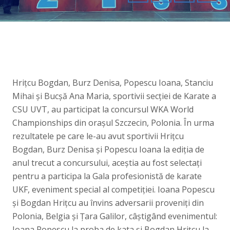
Hrițcu Bogdan, Burz Denisa, Popescu Ioana, Stanciu
Mihai și Bucșă Ana Maria, sportivii secției de Karate a
CSU UVT, au participat la concursul WKA World
Championships din orașul Szczecin, Polonia. În urma
rezultatele pe care le-au avut sportivii Hrițcu
Bogdan, Burz Denisa și Popescu Ioana la ediția de
anul trecut a concursului, aceștia au fost selectați
pentru a participa la Gala profesionistă de karate
UKF, eveniment special al competiției. Ioana Popescu
și Bogdan Hrițcu au învins adversarii proveniți din
Polonia, Belgia și Țara Galilor, câștigând evenimentul:
Ioana Popescu la proba de kata și Bogdan Hrițcu la